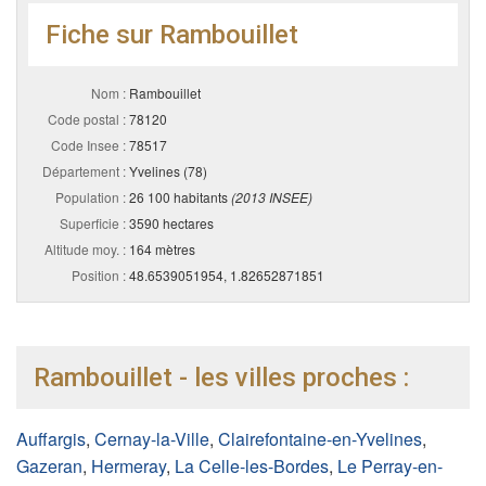
Fiche sur Rambouillet
Nom :
Rambouillet
Code postal :
78120
Code Insee :
78517
Département :
Yvelines (78)
Population :
26 100 habitants
(2013 INSEE)
Superficie :
3590 hectares
Altitude moy. :
164 mètres
Position :
48.6539051954, 1.82652871851
Rambouillet - les villes proches :
Auffargis
,
Cernay-la-Ville
,
Clairefontaine-en-Yvelines
,
Gazeran
,
Hermeray
,
La Celle-les-Bordes
,
Le Perray-en-